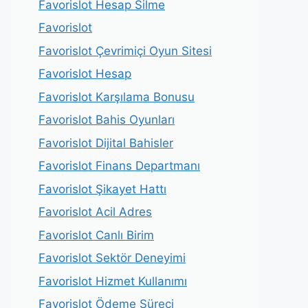
Favorislot Hesap Silme
Favorislot
Favorislot Çevrimiçi Oyun Sitesi
Favorislot Hesap
Favorislot Karşılama Bonusu
Favorislot Bahis Oyunları
Favorislot Dijital Bahisler
Favorislot Finans Departmanı
Favorislot Şikayet Hattı
Favorislot Acil Adres
Favorislot Canlı Birim
Favorislot Sektör Deneyimi
Favorislot Hizmet Kullanımı
Favorislot Ödeme Süreci