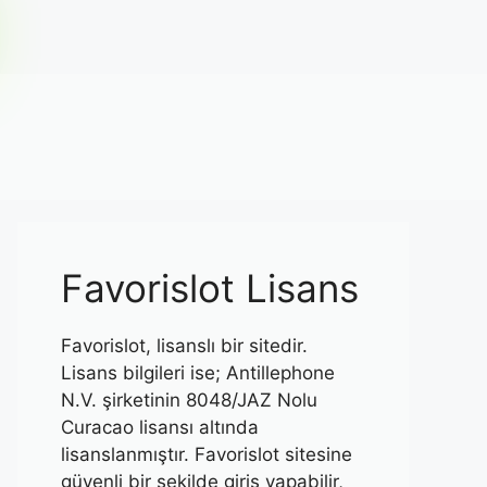
Favorislot Lisans
Favorislot, lisanslı bir sitedir.
Lisans bilgileri ise; Antillephone
N.V. şirketinin 8048/JAZ Nolu
Curacao lisansı altında
lisanslanmıştır. Favorislot sitesine
güvenli bir şekilde giriş yapabilir,