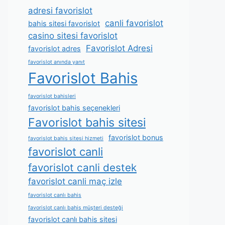
adresi favorislot
canli favorislot
bahis sitesi favorislot
casino sitesi favorislot
Favorislot Adresi
favorislot adres
favorislot anında yanıt
Favorislot Bahis
favorislot bahisleri
favorislot bahis seçenekleri
Favorislot bahis sitesi
favorislot bonus
favorislot bahis sitesi hizmeti
favorislot canli
favorislot canli destek
favorislot canli maç izle
favorislot canlı bahis
favorislot canlı bahis müşteri desteği
favorislot canlı bahis sitesi