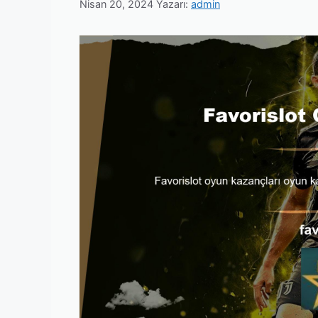
Nisan 20, 2024
Yazarı:
admin