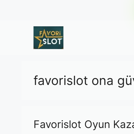
İçeriğe
atla
favorislot ona gü
Favorislot Oyun Kaz