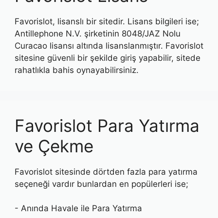
Favorislot, lisanslı bir sitedir. Lisans bilgileri ise;
Antillephone N.V. şirketinin 8048/JAZ Nolu
Curacao lisansı altında lisanslanmıştır. Favorislot
sitesine güvenli bir şekilde giriş yapabilir, sitede
rahatlıkla bahis oynayabilirsiniz.
Favorislot Para Yatırma
ve Çekme
Favorislot sitesinde dörtden fazla para yatırma
seçeneği vardır bunlardan en popülerleri ise;
- Anında Havale ile Para Yatırma