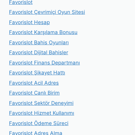
Favorislot
Favorislot Çevrimiçi Oyun Sitesi
Favorislot Hesap
Favorislot Karşılama Bonusu
Favorislot Bahis Oyunları
Favorislot Dijital Bahisler
Favorislot Finans Departmanı
Favorislot Şikayet Hattı
Favorislot Acil Adres
Favorislot Canlı Birim
Favorislot Sektör Deneyimi
Favorislot Hizmet Kullanımı
Favorislot Ödeme Süreci
Favorislot Adres Alma