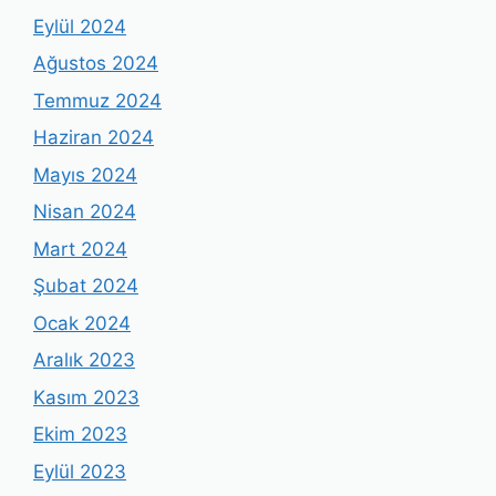
Eylül 2024
Ağustos 2024
Temmuz 2024
Haziran 2024
Mayıs 2024
Nisan 2024
Mart 2024
Şubat 2024
Ocak 2024
Aralık 2023
Kasım 2023
Ekim 2023
Eylül 2023