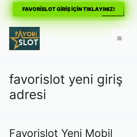
FAVORİSLOT GİRİŞ İÇİN TIKLAYINIZ!
İçeriğe
atla
Menü
favorislot yeni giriş
adresi
Favorislot Yeni Mobil