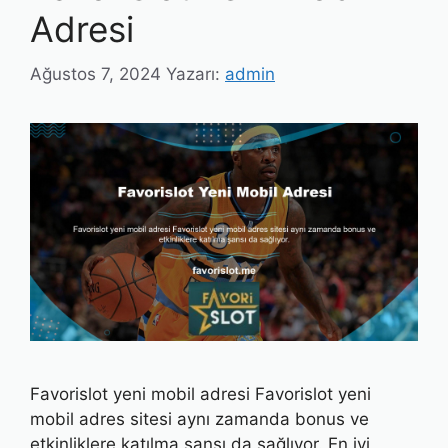
Adresi
Ağustos 7, 2024
Yazarı:
admin
Favorislot yeni mobil adresi Favorislot yeni
mobil adres sitesi aynı zamanda bonus ve
etkinliklere katılma şansı da sağlıyor. En iyi