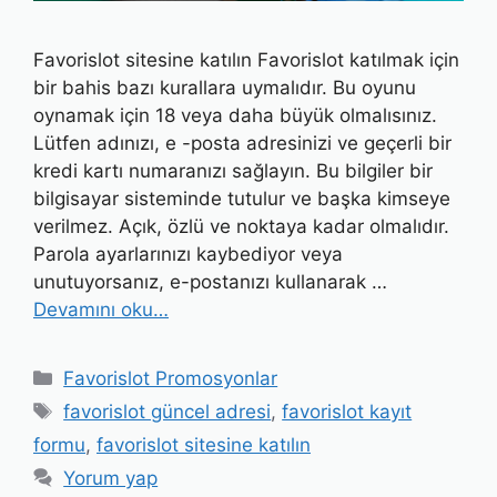
Favorislot sitesine katılın Favorislot katılmak için
bir bahis bazı kurallara uymalıdır. Bu oyunu
oynamak için 18 veya daha büyük olmalısınız.
Lütfen adınızı, e -posta adresinizi ve geçerli bir
kredi kartı numaranızı sağlayın. Bu bilgiler bir
bilgisayar sisteminde tutulur ve başka kimseye
verilmez. Açık, özlü ve noktaya kadar olmalıdır.
Parola ayarlarınızı kaybediyor veya
unutuyorsanız, e-postanızı kullanarak …
Devamını oku…
Kategoriler
Favorislot Promosyonlar
Etiketler
favorislot güncel adresi
,
favorislot kayıt
formu
,
favorislot sitesine katılın
Yorum yap