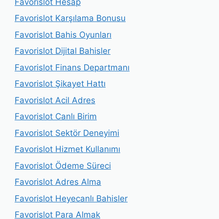
Favorislot Hesap
Favorislot Karşılama Bonusu
Favorislot Bahis Oyunları
Favorislot Dijital Bahisler
Favorislot Finans Departmanı
Favorislot Şikayet Hattı
Favorislot Acil Adres
Favorislot Canlı Birim
Favorislot Sektör Deneyimi
Favorislot Hizmet Kullanımı
Favorislot Ödeme Süreci
Favorislot Adres Alma
Favorislot Heyecanlı Bahisler
Favorislot Para Almak