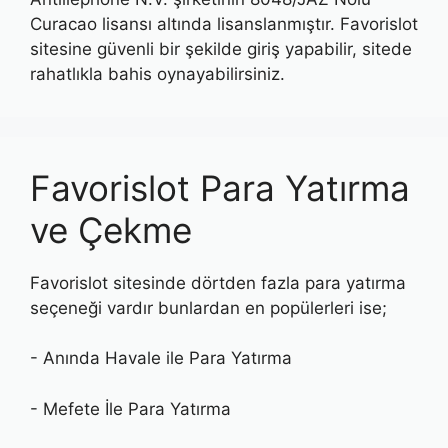
Curacao lisansı altında lisanslanmıştır. Favorislot
sitesine güvenli bir şekilde giriş yapabilir, sitede
rahatlıkla bahis oynayabilirsiniz.
Favorislot Para Yatırma
ve Çekme
Favorislot sitesinde dörtden fazla para yatırma
seçeneği vardır bunlardan en popülerleri ise;
- Anında Havale ile Para Yatırma
- Mefete İle Para Yatırma