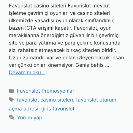
Favorislot casino siteleri Favorislot mevcut
işletme çevrimiçi oyunları ve casino siteleri
ülkemizde yasadışı oyun olarak sınıflandırılır,
bazen ICTA erişimi kapatır. Favorislot, oyun
meraklılarına önerdiğimiz güvenilir bir çevrimiçi
site ve para yatırma ve para çekme konusunda
sizi rahatsız etmeyecek birkaç siteden biridir.
Uzun zamandır var ve onları izleyen birçok insan
var çünkü onları önemsiyor. Geniş bahis …
Devamını oku…
Kategoriler
Favorislot Promosyonlar
Etiketler
favorislot casino siteleri
,
favorislot oturum
açma adresi
,
giris favorislot
Yorum yap