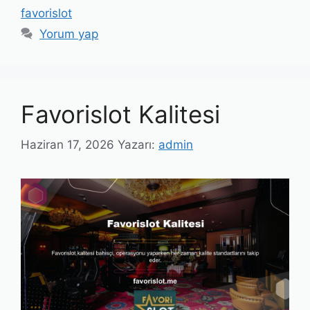
favorislot
Yorum yap
Favorislot Kalitesi
Haziran 17, 2026
Yazarı:
admin