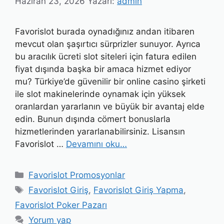
Haziran 23, 2026
Yazarı:
admin
Favorislot burada oynadığınız andan itibaren
mevcut olan şaşırtıcı sürprizler sunuyor. Ayrıca
bu aracılık ücreti slot siteleri için fatura edilen
fiyat dışında başka bir amaca hizmet ediyor
mu? Türkiye’de güvenilir bir online casino şirketi
ile slot makinelerinde oynamak için yüksek
oranlardan yararlanın ve büyük bir avantaj elde
edin. Bunun dışında cömert bonuslarla
hizmetlerinden yararlanabilirsiniz. Lisansın
Favorislot …
Devamını oku…
Kategoriler
Favorislot Promosyonlar
Etiketler
Favorislot Giriş
,
Favorislot Giriş Yapma
,
Favorislot Poker Pazarı
Yorum yap