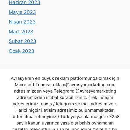
Haziran 2023
Mayıs 2023
Nisan 2023
Mart 2023
Şubat 2023
Ocak 2023
Avrasya'nın en büyük reklam platformunda olmak için
Microsoft Teams:
reklam@avrasyamarketing.com
adresimizden veya Telegram: @Avrasyamarketing
adresimizden irtibat kurabilirsiniz. (Tek iletişim
adreslerimiz teams / telegram ve mail adresimizdir.
Harici hiçbir iletişim adresimiz bulunmamaktadır.
Lütfen itibar etmeyiniz.) Türkiye yasalarına göre 7258
sayılı kanun uyarınca yasa dışı bahis oynamanın
cezaları mevcuttur. Şu an bulunduğunuz site hiç bir