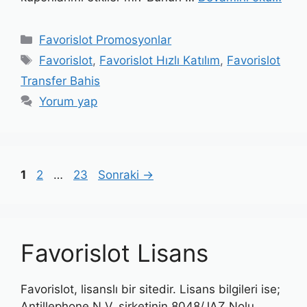
Kategoriler
Favorislot Promosyonlar
Etiketler
Favorislot
,
Favorislot Hızlı Katılım
,
Favorislot
Transfer Bahis
Yorum yap
Sayfa
Sayfa
Sayfa
1
2
…
23
Sonraki
→
Favorislot Lisans
Favorislot, lisanslı bir sitedir. Lisans bilgileri ise;
Antillephone N.V. şirketinin 8048/JAZ Nolu