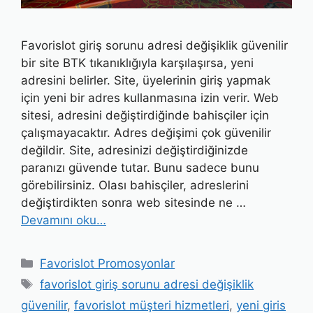
Favorislot giriş sorunu adresi değişiklik güvenilir
bir site BTK tıkanıklığıyla karşılaşırsa, yeni
adresini belirler. Site, üyelerinin giriş yapmak
için yeni bir adres kullanmasına izin verir. Web
sitesi, adresini değiştirdiğinde bahisçiler için
çalışmayacaktır. Adres değişimi çok güvenilir
değildir. Site, adresinizi değiştirdiğinizde
paranızı güvende tutar. Bunu sadece bunu
görebilirsiniz. Olası bahisçiler, adreslerini
değiştirdikten sonra web sitesinde ne …
Devamını oku…
Kategoriler
Favorislot Promosyonlar
Etiketler
favorislot giriş sorunu adresi değişiklik
güvenilir
,
favorislot müşteri hizmetleri
,
yeni giris