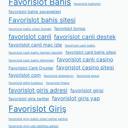
Favorislot Bahis
favorislot bahisleri
favorislot bahis seçenekleri
Favorislot bahis sitesi
favorislot bonus
favorislot bahis sitesi hizmeti
favorislot canli
favorislot canli destek
favorislot canli maç izle
favorislot canlı bahis
favorislot canlı bahis sitesi
favorislot canlı bahis müşteri desteği
favorislot canlı casino
favorislot canlı bahis tahminleri
favorislot casino sitesi
Favorislot Canlı Oyunlar
favorislot com
favorislot dolandırıcı
favorislot espor
favorislot etkin kullanıcı
favorislot finans
favorislot giris adresi
favorislot girisi
favorislot giris yap
favorislot giris twitter
Favorislot Giriş
favorislot giriş bahis sitesi online yardım
favorislot giriş cep telefonu adresi