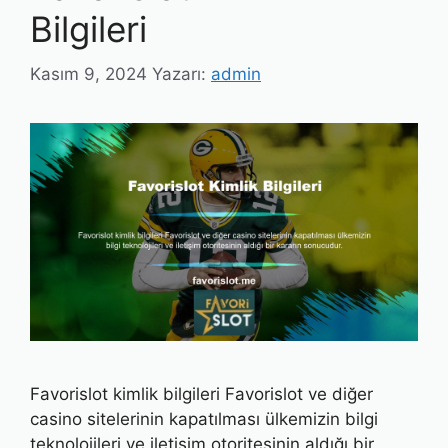
Bilgileri
Kasım 9, 2024
Yazarı:
admin
Favorislot kimlik bilgileri Favorislot ve diğer
casino sitelerinin kapatılması ülkemizin bilgi
teknolojileri ve iletişim otoritesinin aldığı bir