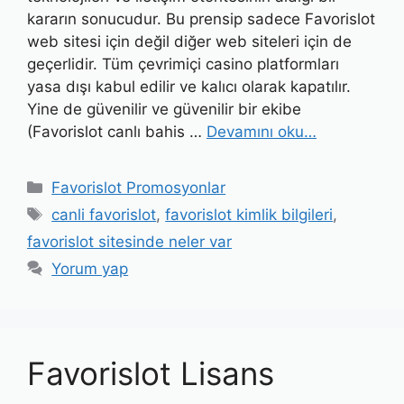
kararın sonucudur. Bu prensip sadece Favorislot
web sitesi için değil diğer web siteleri için de
geçerlidir. Tüm çevrimiçi casino platformları
yasa dışı kabul edilir ve kalıcı olarak kapatılır.
Yine de güvenilir ve güvenilir bir ekibe
(Favorislot canlı bahis …
Devamını oku…
Kategoriler
Favorislot Promosyonlar
Etiketler
canli favorislot
,
favorislot kimlik bilgileri
,
favorislot sitesinde neler var
Yorum yap
Favorislot Lisans