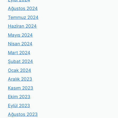
Ağustos 2024
Temmuz 2024
Haziran 2024
Mayıs 2024
Nisan 2024
Mart 2024
Şubat 2024
Ocak 2024
Aralık 2023
Kasım 2023
Ekim 2023
Eylül 2023
Ağustos 2023