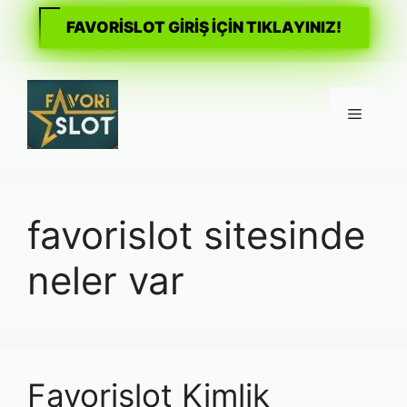
FAVORİSLOT GİRİŞ İÇİN TIKLAYINIZ!
İçeriğe
atla
Menü
favorislot sitesinde
neler var
Favorislot Kimlik