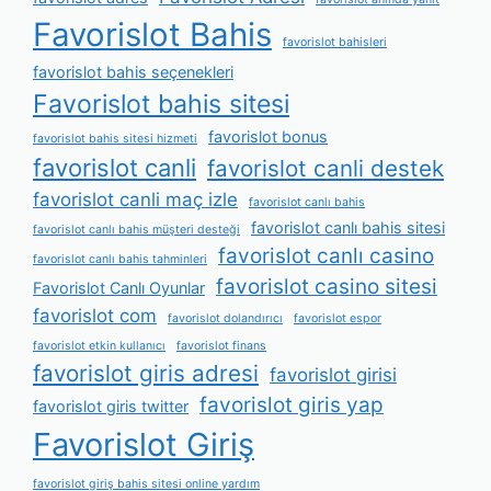
Favorislot Bahis
favorislot bahisleri
favorislot bahis seçenekleri
Favorislot bahis sitesi
favorislot bonus
favorislot bahis sitesi hizmeti
favorislot canli
favorislot canli destek
favorislot canli maç izle
favorislot canlı bahis
favorislot canlı bahis sitesi
favorislot canlı bahis müşteri desteği
favorislot canlı casino
favorislot canlı bahis tahminleri
favorislot casino sitesi
Favorislot Canlı Oyunlar
favorislot com
favorislot dolandırıcı
favorislot espor
favorislot etkin kullanıcı
favorislot finans
favorislot giris adresi
favorislot girisi
favorislot giris yap
favorislot giris twitter
Favorislot Giriş
favorislot giriş bahis sitesi online yardım