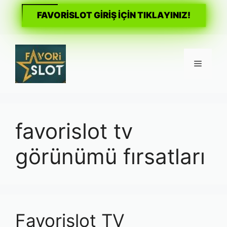
FAVORİSLOT GİRİŞ İÇİN TIKLAYINIZ!
İçeriğe
atla
Menü
favorislot tv
görünümü fırsatları
Favorislot TV