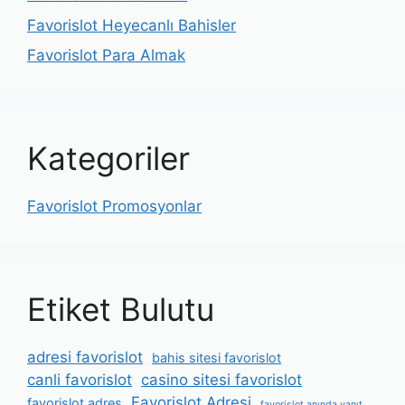
Favorislot Heyecanlı Bahisler
Favorislot Para Almak
Kategoriler
Favorislot Promosyonlar
Etiket Bulutu
adresi favorislot
bahis sitesi favorislot
canli favorislot
casino sitesi favorislot
Favorislot Adresi
favorislot adres
favorislot anında yanıt