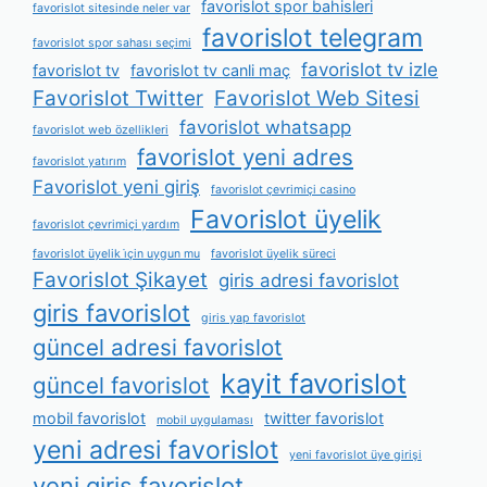
favorislot spor bahisleri
favorislot sitesinde neler var
favorislot telegram
favorislot spor sahası seçimi
favorislot tv izle
favorislot tv
favorislot tv canli maç
Favorislot Twitter
Favorislot Web Sitesi
favorislot whatsapp
favorislot web özellikleri
favorislot yeni adres
favorislot yatırım
Favorislot yeni giriş
favorislot çevrimiçi casino
Favorislot üyelik
favorislot çevrimiçi yardım
favorislot üyelik i̇çin uygun mu
favorislot üyelik süreci
Favorislot Şikayet
giris adresi favorislot
giris favorislot
giris yap favorislot
güncel adresi favorislot
kayit favorislot
güncel favorislot
mobil favorislot
twitter favorislot
mobil uygulaması
yeni adresi favorislot
yeni favorislot üye girişi
yeni giris favorislot