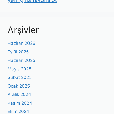
Arşivler
Haziran 2026
Eylül 2025
Haziran 2025
Mayıs 2025
Şubat 2025
Ocak 2025
Aralık 2024
Kasım 2024
Ekim 2024