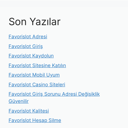
Son Yazılar
Favorislot Adresi
Favorislot Giriş
Favorislot Kaydolun
Favorislot Sitesine Katılın
Favorislot Mobil Uyum
Favorislot Casino Siteleri
Favorislot Giriş Sorunu Adresi Değişiklik
Güvenilir
Favorislot Kalitesi
Favorislot Hesap Silme