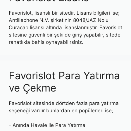
Favorislot, lisanslı bir sitedir. Lisans bilgileri ise;
Antillephone N.V. şirketinin 8048/JAZ Nolu
Curacao lisansı altında lisanslanmıştır. Favorislot
sitesine güvenli bir şekilde giriş yapabilir, sitede
rahatlıkla bahis oynayabilirsiniz.
Favorislot Para Yatırma
ve Çekme
Favorislot sitesinde dörtden fazla para yatırma
seçeneği vardır bunlardan en popülerleri ise;
- Anında Havale ile Para Yatırma