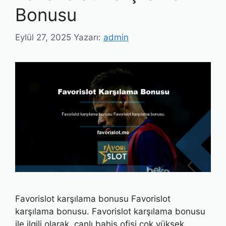
Bonusu
Eylül 27, 2025
Yazarı:
admin
Favorislot karşılama bonusu Favorislot
karşılama bonusu. Favorislot karşılama bonusu
ile ilgili olarak, canlı bahis ofisi çok yüksek