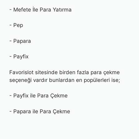
- Mefete İle Para Yatırma
- Pep
- Papara
- Payfix
Favorislot sitesinde birden fazla para çekme
seçeneği vardır bunlardan en popülerleri ise;
- Payfix ile Para Çekme
- Papara ile Para Çekme