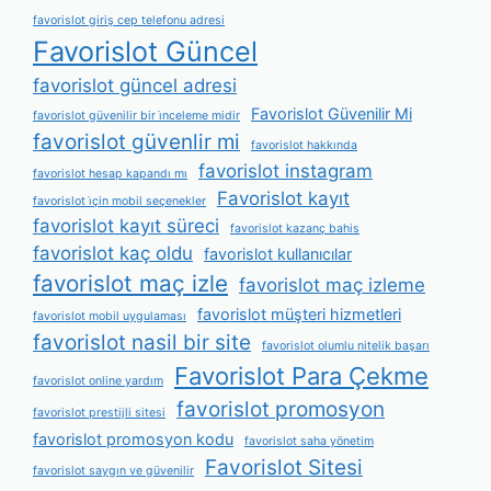
favorislot giriş cep telefonu adresi
Favorislot Güncel
favorislot güncel adresi
Favorislot Güvenilir Mi
favorislot güvenilir bir i̇nceleme midir
favorislot güvenlir mi
favorislot hakkında
favorislot instagram
favorislot hesap kapandı mı
Favorislot kayıt
favorislot i̇çin mobil seçenekler
favorislot kayıt süreci
favorislot kazanç bahis
favorislot kaç oldu
favorislot kullanıcılar
favorislot maç izle
favorislot maç izleme
favorislot müşteri hizmetleri
favorislot mobil uygulaması
favorislot nasil bir site
favorislot olumlu nitelik başarı
Favorislot Para Çekme
favorislot online yardım
favorislot promosyon
favorislot prestijli sitesi
favorislot promosyon kodu
favorislot saha yönetim
Favorislot Sitesi
favorislot saygın ve güvenilir