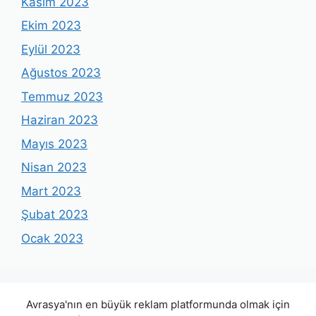
Kasım 2023
Ekim 2023
Eylül 2023
Ağustos 2023
Temmuz 2023
Haziran 2023
Mayıs 2023
Nisan 2023
Mart 2023
Şubat 2023
Ocak 2023
Avrasya'nın en büyük reklam platformunda olmak için