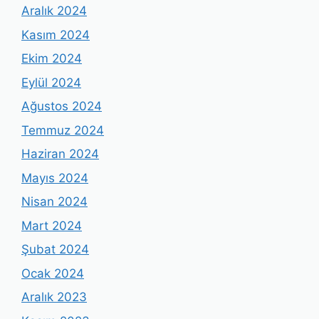
Aralık 2024
Kasım 2024
Ekim 2024
Eylül 2024
Ağustos 2024
Temmuz 2024
Haziran 2024
Mayıs 2024
Nisan 2024
Mart 2024
Şubat 2024
Ocak 2024
Aralık 2023