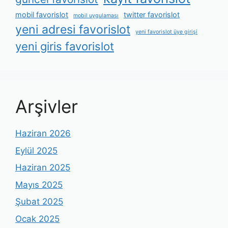
mobil favorislot
twitter favorislot
mobil uygulaması
yeni adresi favorislot
yeni favorislot üye girişi
yeni giris favorislot
Arşivler
Haziran 2026
Eylül 2025
Haziran 2025
Mayıs 2025
Şubat 2025
Ocak 2025