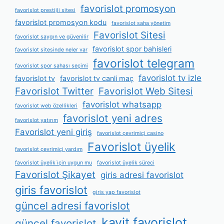
favorislot promosyon
favorislot prestijli sitesi
favorislot promosyon kodu
favorislot saha yönetim
Favorislot Sitesi
favorislot saygın ve güvenilir
favorislot spor bahisleri
favorislot sitesinde neler var
favorislot telegram
favorislot spor sahası seçimi
favorislot tv izle
favorislot tv
favorislot tv canli maç
Favorislot Twitter
Favorislot Web Sitesi
favorislot whatsapp
favorislot web özellikleri
favorislot yeni adres
favorislot yatırım
Favorislot yeni giriş
favorislot çevrimiçi casino
Favorislot üyelik
favorislot çevrimiçi yardım
favorislot üyelik i̇çin uygun mu
favorislot üyelik süreci
Favorislot Şikayet
giris adresi favorislot
giris favorislot
giris yap favorislot
güncel adresi favorislot
kayit favorislot
güncel favorislot