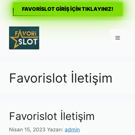
FAVORİSLOT GİRİŞ İÇİN TIKLAYINIZ!
İçeriğe
atla
Menü
Favorislot İletişim
Favorislot İletişim
Nisan 15, 2023
Yazarı:
admin