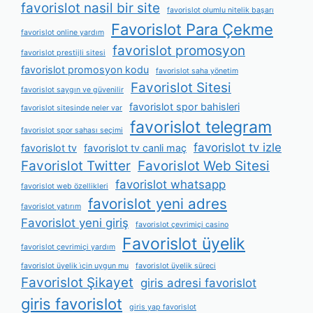
favorislot nasil bir site
favorislot olumlu nitelik başarı
Favorislot Para Çekme
favorislot online yardım
favorislot promosyon
favorislot prestijli sitesi
favorislot promosyon kodu
favorislot saha yönetim
Favorislot Sitesi
favorislot saygın ve güvenilir
favorislot spor bahisleri
favorislot sitesinde neler var
favorislot telegram
favorislot spor sahası seçimi
favorislot tv izle
favorislot tv
favorislot tv canli maç
Favorislot Twitter
Favorislot Web Sitesi
favorislot whatsapp
favorislot web özellikleri
favorislot yeni adres
favorislot yatırım
Favorislot yeni giriş
favorislot çevrimiçi casino
Favorislot üyelik
favorislot çevrimiçi yardım
favorislot üyelik i̇çin uygun mu
favorislot üyelik süreci
Favorislot Şikayet
giris adresi favorislot
giris favorislot
giris yap favorislot