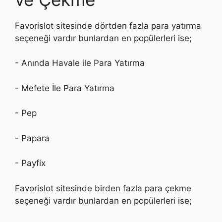
Favorislot sitesinde dörtden fazla para yatırma
seçeneği vardır bunlardan en popülerleri ise;
- Anında Havale ile Para Yatırma
- Mefete İle Para Yatırma
- Pep
- Papara
- Payfix
Favorislot sitesinde birden fazla para çekme
seçeneği vardır bunlardan en popülerleri ise;