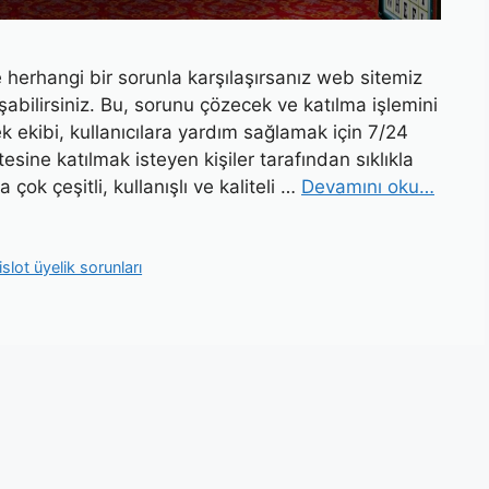
e herhangi bir sorunla karşılaşırsanız web sitemiz
abilirsiniz. Bu, sorunu çözecek ve katılma işlemini
 ekibi, kullanıcılara yardım sağlamak için 7/24
esine katılmak isteyen kişiler tarafından sıklıkla
çok çeşitli, kullanışlı ve kaliteli …
Devamını oku…
islot üyelik sorunları