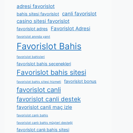
adresi favorislot
canli favorislot
bahis sitesi favorislot
casino sitesi favorislot
Favorislot Adresi
favorislot adres
favorislot anında yanıt
Favorislot Bahis
favorislot bahisleri
favorislot bahis seçenekleri
Favorislot bahis sitesi
favorislot bonus
favorislot bahis sitesi hizmeti
favorislot canli
favorislot canli destek
favorislot canli maç izle
favorislot canlı bahis
favorislot canlı bahis müşteri desteği
favorislot canlı bahis sitesi