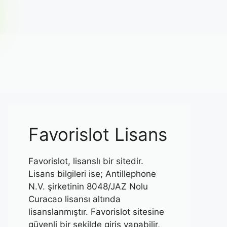
Favorislot Lisans
Favorislot, lisanslı bir sitedir.
Lisans bilgileri ise; Antillephone
N.V. şirketinin 8048/JAZ Nolu
Curacao lisansı altında
lisanslanmıştır. Favorislot sitesine
güvenli bir şekilde giriş yapabilir,