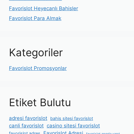
Favorislot Heyecanlı Bahisler
Favorislot Para Almak
Kategoriler
Favorislot Promosyonlar
Etiket Bulutu
adresi favorislot
bahis sitesi favorislot
canli favorislot
casino sitesi favorislot
Favorislot Adresi
favorislot adres
favorislot anında yanıt