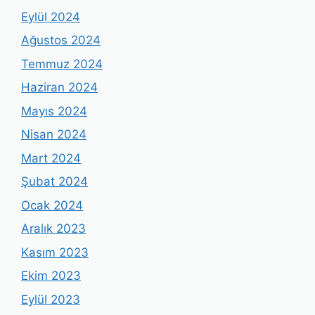
Eylül 2024
Ağustos 2024
Temmuz 2024
Haziran 2024
Mayıs 2024
Nisan 2024
Mart 2024
Şubat 2024
Ocak 2024
Aralık 2023
Kasım 2023
Ekim 2023
Eylül 2023