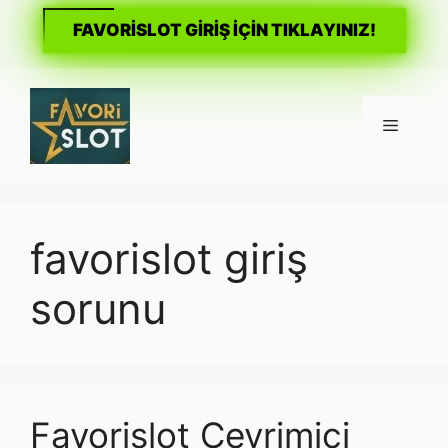
FAVORİSLOT GİRİŞ İÇİN TIKLAYINIZ!
İçeriğe
atla
Menü
favorislot giriş
sorunu
Favorislot Çevrimiçi