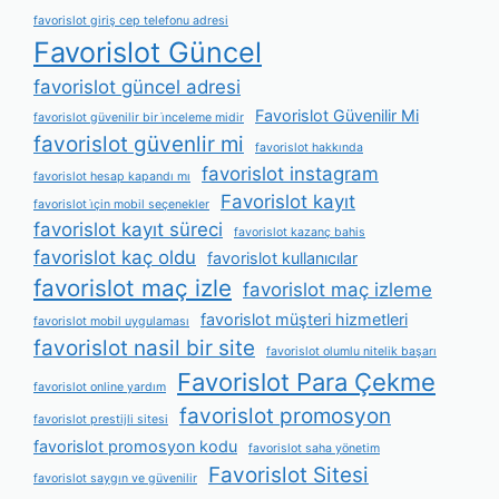
favorislot giriş cep telefonu adresi
Favorislot Güncel
favorislot güncel adresi
Favorislot Güvenilir Mi
favorislot güvenilir bir i̇nceleme midir
favorislot güvenlir mi
favorislot hakkında
favorislot instagram
favorislot hesap kapandı mı
Favorislot kayıt
favorislot i̇çin mobil seçenekler
favorislot kayıt süreci
favorislot kazanç bahis
favorislot kaç oldu
favorislot kullanıcılar
favorislot maç izle
favorislot maç izleme
favorislot müşteri hizmetleri
favorislot mobil uygulaması
favorislot nasil bir site
favorislot olumlu nitelik başarı
Favorislot Para Çekme
favorislot online yardım
favorislot promosyon
favorislot prestijli sitesi
favorislot promosyon kodu
favorislot saha yönetim
Favorislot Sitesi
favorislot saygın ve güvenilir