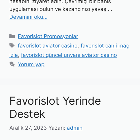
hesabını ziyaret edin. Çevrimiçi bir bahis
uygulaması bulun ve kazancınızı yavaş …
Devamını oku…
Kategoriler
Favorislot Promosyonlar
Etiketler
favorislot aviator casino
,
favorislot canli maç
izle
,
favorislot güncel unvanı aviator casino
Yorum yap
Favorislot Yerinde
Destek
Aralık 27, 2023
Yazarı:
admin