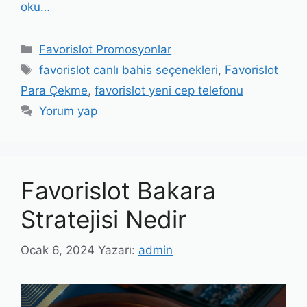
oku…
Kategoriler
Favorislot Promosyonlar
Etiketler
favorislot canlı bahis seçenekleri
,
Favorislot
Para Çekme
,
favorislot yeni cep telefonu
Yorum yap
Favorislot Bakara
Stratejisi Nedir
Ocak 6, 2024
Yazarı:
admin