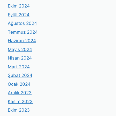
Ekim 2024
Eylül 2024
Ağustos 2024
Temmuz 2024
Haziran 2024
Mayıs 2024
Nisan 2024
Mart 2024
Şubat 2024
Ocak 2024
Aralık 2023
Kasım 2023
Ekim 2023