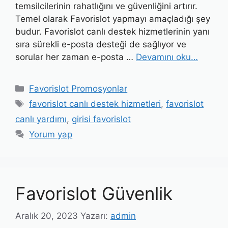
temsilcilerinin rahatlığını ve güvenliğini artırır.
Temel olarak Favorislot yapmayı amaçladığı şey
budur. Favorislot canlı destek hizmetlerinin yanı
sıra sürekli e-posta desteği de sağlıyor ve
sorular her zaman e-posta …
Devamını oku…
Kategoriler
Favorislot Promosyonlar
Etiketler
favorislot canlı destek hizmetleri
,
favorislot
canlı yardımı
,
girisi favorislot
Yorum yap
Favorislot Güvenlik
Aralık 20, 2023
Yazarı:
admin