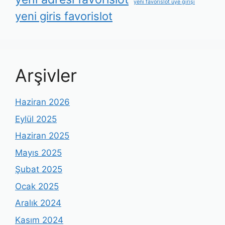
yeni favorislot üye girişi
yeni giris favorislot
Arşivler
Haziran 2026
Eylül 2025
Haziran 2025
Mayıs 2025
Şubat 2025
Ocak 2025
Aralık 2024
Kasım 2024