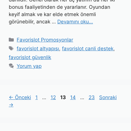
bonus faaliyetinden de yararlanır. Oyundan
keyif almak ve kar elde etmek önemli
görünebilir, ancak …
Devamını oku…
Kategoriler
Favorislot Promosyonlar
Etiketler
favorislot altyapısı
,
favorislot canli destek
,
favorislot güvenlik
Yorum yap
Sayfa
Sayfa
Sayfa
Sayfa
Sayfa
←
Önceki
1
…
12
13
14
…
23
Sonraki
→