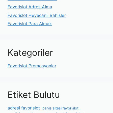
Favorislot Adres Alma
Favorislot Heyecanlı Bahisler
Favorislot Para Almak
Kategoriler
Favorislot Promosyonlar
Etiket Bulutu
adresi favorislot
bahis sitesi favorislot