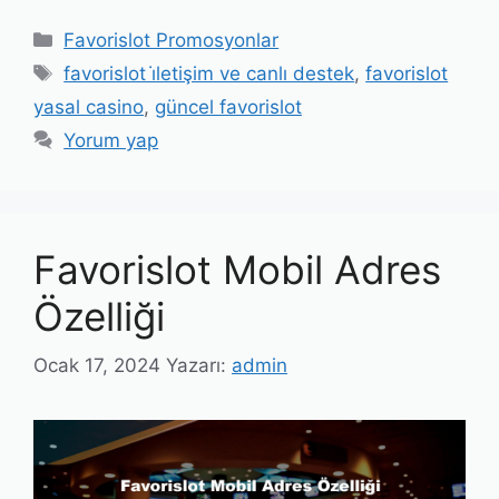
Kategoriler
Favorislot Promosyonlar
Etiketler
favorislot i̇letişim ve canlı destek
,
favorislot
yasal casino
,
güncel favorislot
Yorum yap
Favorislot Mobil Adres
Özelliği
Ocak 17, 2024
Yazarı:
admin