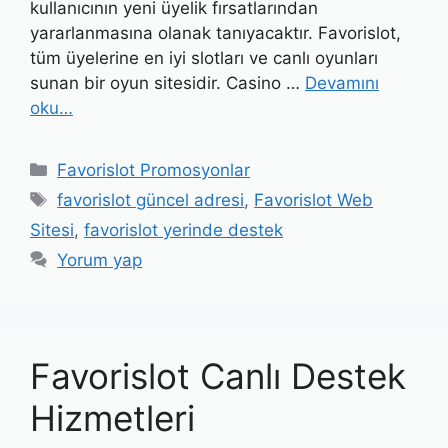
kullanıcının yeni üyelik fırsatlarından
yararlanmasına olanak tanıyacaktır. Favorislot,
tüm üyelerine en iyi slotları ve canlı oyunları
sunan bir oyun sitesidir. Casino …
Devamını
oku…
Kategoriler
Favorislot Promosyonlar
Etiketler
favorislot güncel adresi
,
Favorislot Web
Sitesi
,
favorislot yerinde destek
Yorum yap
Favorislot Canlı Destek
Hizmetleri