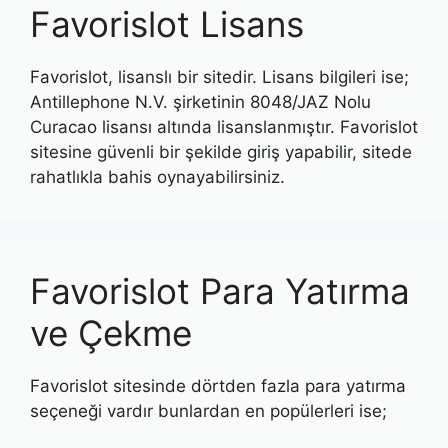
Favorislot Lisans
Favorislot, lisanslı bir sitedir. Lisans bilgileri ise;
Antillephone N.V. şirketinin 8048/JAZ Nolu
Curacao lisansı altında lisanslanmıştır. Favorislot
sitesine güvenli bir şekilde giriş yapabilir, sitede
rahatlıkla bahis oynayabilirsiniz.
Favorislot Para Yatırma
ve Çekme
Favorislot sitesinde dörtden fazla para yatırma
seçeneği vardır bunlardan en popülerleri ise;