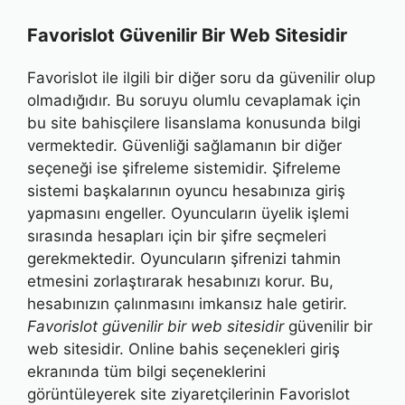
Favorislot Güvenilir Bir Web Sitesidir
Favorislot ile ilgili bir diğer soru da güvenilir olup
olmadığıdır. Bu soruyu olumlu cevaplamak için
bu site bahisçilere lisanslama konusunda bilgi
vermektedir. Güvenliği sağlamanın bir diğer
seçeneği ise şifreleme sistemidir. Şifreleme
sistemi başkalarının oyuncu hesabınıza giriş
yapmasını engeller. Oyuncuların üyelik işlemi
sırasında hesapları için bir şifre seçmeleri
gerekmektedir. Oyuncuların şifrenizi tahmin
etmesini zorlaştırarak hesabınızı korur. Bu,
hesabınızın çalınmasını imkansız hale getirir.
Favorislot güvenilir bir web sitesidir
güvenilir bir
web sitesidir. Online bahis seçenekleri giriş
ekranında tüm bilgi seçeneklerini
görüntüleyerek site ziyaretçilerinin Favorislot