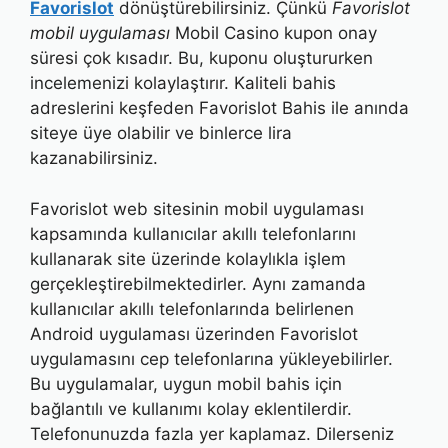
Favorislot
dönüştürebilirsiniz. Çünkü
Favorislot
mobil uygulaması
Mobil Casino kupon onay
süresi çok kısadır. Bu, kuponu oluştururken
incelemenizi kolaylaştırır. Kaliteli bahis
adreslerini keşfeden Favorislot Bahis ile anında
siteye üye olabilir ve binlerce lira
kazanabilirsiniz.
Favorislot web sitesinin mobil uygulaması
kapsamında kullanıcılar akıllı telefonlarını
kullanarak site üzerinde kolaylıkla işlem
gerçekleştirebilmektedirler. Aynı zamanda
kullanıcılar akıllı telefonlarında belirlenen
Android uygulaması üzerinden Favorislot
uygulamasını cep telefonlarına yükleyebilirler.
Bu uygulamalar, uygun mobil bahis için
bağlantılı ve kullanımı kolay eklentilerdir.
Telefonunuzda fazla yer kaplamaz. Dilerseniz