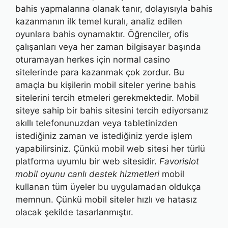
bahis yapmalarına olanak tanır, dolayısıyla bahis
kazanmanın ilk temel kuralı, analiz edilen
oyunlara bahis oynamaktır. Öğrenciler, ofis
çalışanları veya her zaman bilgisayar başında
oturamayan herkes için normal casino
sitelerinde para kazanmak çok zordur. Bu
amaçla bu kişilerin mobil siteler yerine bahis
sitelerini tercih etmeleri gerekmektedir. Mobil
siteye sahip bir bahis sitesini tercih ediyorsanız
akıllı telefonunuzdan veya tabletinizden
istediğiniz zaman ve istediğiniz yerde işlem
yapabilirsiniz. Çünkü mobil web sitesi her türlü
platforma uyumlu bir web sitesidir.
Favorislot
mobil oyunu canlı destek hizmetleri
mobil
kullanan tüm üyeler bu uygulamadan oldukça
memnun. Çünkü mobil siteler hızlı ve hatasız
olacak şekilde tasarlanmıştır.