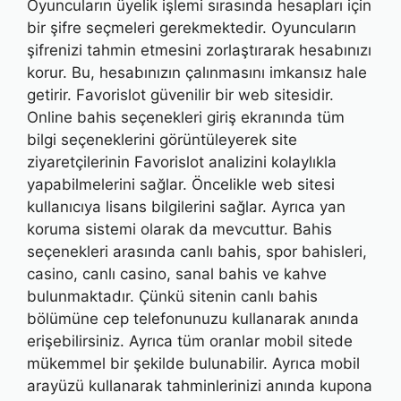
Oyuncuların üyelik işlemi sırasında hesapları için
bir şifre seçmeleri gerekmektedir. Oyuncuların
şifrenizi tahmin etmesini zorlaştırarak hesabınızı
korur. Bu, hesabınızın çalınmasını imkansız hale
getirir. Favorislot güvenilir bir web sitesidir.
Online bahis seçenekleri giriş ekranında tüm
bilgi seçeneklerini görüntüleyerek site
ziyaretçilerinin Favorislot analizini kolaylıkla
yapabilmelerini sağlar. Öncelikle web sitesi
kullanıcıya lisans bilgilerini sağlar. Ayrıca yan
koruma sistemi olarak da mevcuttur. Bahis
seçenekleri arasında canlı bahis, spor bahisleri,
casino, canlı casino, sanal bahis ve kahve
bulunmaktadır. Çünkü sitenin canlı bahis
bölümüne cep telefonunuzu kullanarak anında
erişebilirsiniz. Ayrıca tüm oranlar mobil sitede
mükemmel bir şekilde bulunabilir. Ayrıca mobil
arayüzü kullanarak tahminlerinizi anında kupona