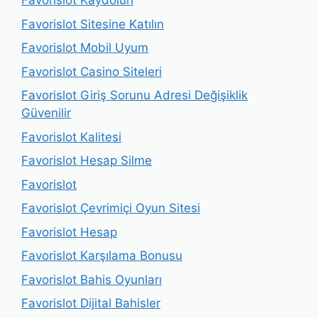
Favorislot Kaydolun
Favorislot Sitesine Katılın
Favorislot Mobil Uyum
Favorislot Casino Siteleri
Favorislot Giriş Sorunu Adresi Değişiklik
Güvenilir
Favorislot Kalitesi
Favorislot Hesap Silme
Favorislot
Favorislot Çevrimiçi Oyun Sitesi
Favorislot Hesap
Favorislot Karşılama Bonusu
Favorislot Bahis Oyunları
Favorislot Dijital Bahisler