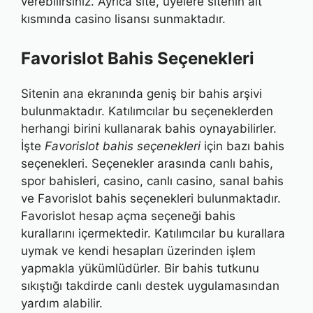
verebilirsiniz. Ayrıca site, üyelere sitenin alt
kısmında casino lisansı sunmaktadır.
Favorislot Bahis Seçenekleri
Sitenin ana ekranında geniş bir bahis arşivi
bulunmaktadır. Katılımcılar bu seçeneklerden
herhangi birini kullanarak bahis oynayabilirler.
İşte
Favorislot bahis seçenekleri
için bazı bahis
seçenekleri. Seçenekler arasında canlı bahis,
spor bahisleri, casino, canlı casino, sanal bahis
ve Favorislot bahis seçenekleri bulunmaktadır.
Favorislot hesap açma seçeneği bahis
kurallarını içermektedir. Katılımcılar bu kurallara
uymak ve kendi hesapları üzerinden işlem
yapmakla yükümlüdürler. Bir bahis tutkunu
sıkıştığı takdirde canlı destek uygulamasından
yardım alabilir.