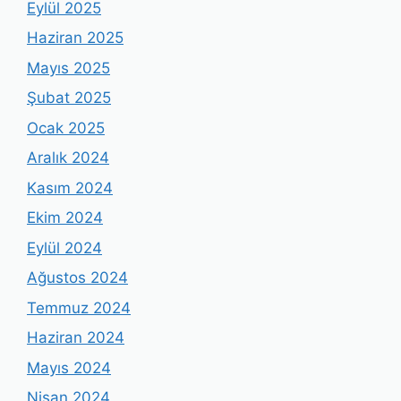
Eylül 2025
Haziran 2025
Mayıs 2025
Şubat 2025
Ocak 2025
Aralık 2024
Kasım 2024
Ekim 2024
Eylül 2024
Ağustos 2024
Temmuz 2024
Haziran 2024
Mayıs 2024
Nisan 2024