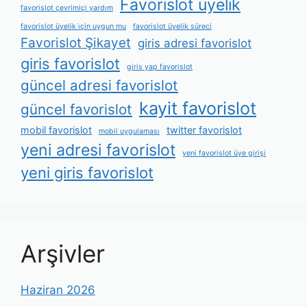
Favorislot üyelik
favorislot çevrimiçi yardım
favorislot üyelik i̇çin uygun mu
favorislot üyelik süreci
Favorislot Şikayet
giris adresi favorislot
giris favorislot
giris yap favorislot
güncel adresi favorislot
kayit favorislot
güncel favorislot
mobil favorislot
twitter favorislot
mobil uygulaması
yeni adresi favorislot
yeni favorislot üye girişi
yeni giris favorislot
Arşivler
Haziran 2026