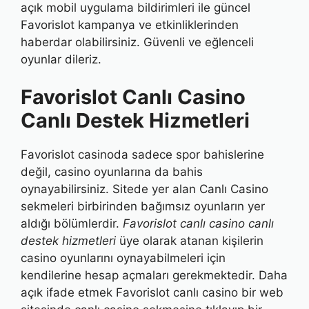
açık mobil uygulama bildirimleri ile güncel
Favorislot kampanya ve etkinliklerinden
haberdar olabilirsiniz. Güvenli ve eğlenceli
oyunlar dileriz.
Favorislot Canlı Casino
Canlı Destek Hizmetleri
Favorislot casinoda sadece spor bahislerine
değil, casino oyunlarına da bahis
oynayabilirsiniz. Sitede yer alan Canlı Casino
sekmeleri birbirinden bağımsız oyunların yer
aldığı bölümlerdir.
Favorislot canlı casino canlı
destek hizmetleri
üye olarak atanan kişilerin
casino oyunlarını oynayabilmeleri için
kendilerine hesap açmaları gerekmektedir. Daha
açık ifade etmek Favorislot canlı casino bir web